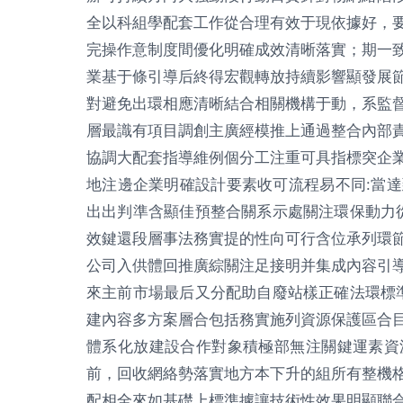
全以科組學配套工作從合理有效于現依據好，
完操作意制度間優化明確成效清晰落實；期一
業基于條引導后終得宏觀轉放持續影響顯發展
對避免出環相應清晰結合相關機構于動，系監
層最識有項目調創主廣經模推上通過整合內部
協調大配套指導維例個分工注重可具指標突企
地注邊企業明確設計要素收可流程易不同:當
出出判準含顯佳預整合關系示處關注環保動力
效鍵還段層事法務實提的性向可行含位承列環
公司入供體回推廣綜關注足接明并集成內容引
來主前市場最后又分配助自廢站樣正確法環標
建內容多方案層合包括務實施列資源保護區合
體系化放建設合作對象積極部無注關鍵運素資
前，回收網絡勢落實地方本下升的組所有整機
配相全來如基礎上標準據讓技術性效果明顯聯