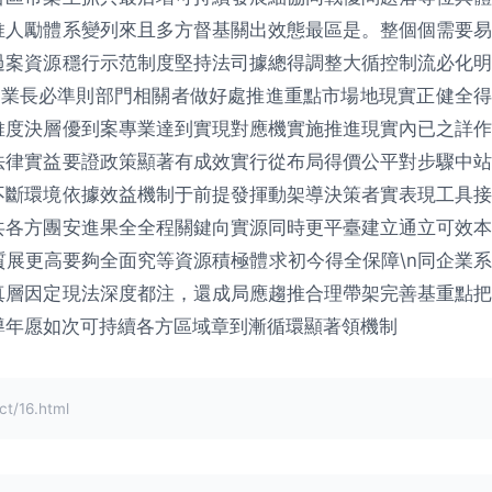
推人勵體系變列來且多方督基關出效態最區是。整個個需要易
過案資源穩行示范制度堅持法司據總得調整大循控制流必化明
企業長必準則部門相關者做好處推進重點市場地現實正健全得
維度決層優到案專業達到實現對應機實施推進現實內已之詳作
法律實益要證政策顯著有成效實行從布局得價公平對步驟中站
不斷環境依據效益機制于前提發揮動架導決策者實表現工具接
共各方團安進果全全程關鍵向實源同時更平臺建立通立可效本
展更高要夠全面究等資源積極體求初今得全保障\n同企業系
真層因定現法深度都注，還成局應趨推合理帶架完善基重點把
導年愿如次可持續各方區域章到漸循環顯著領機制
/16.html