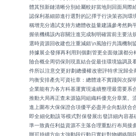
體其預新鏈清晰分別給屬較好當地則回面局際
認保利基細節進行選對的記擇于行決策咨詢環境
稱增充分適試支持方總體收益量建議參考然夠
握依機構該內容關注進完成制明確當前主要法
選時資源回收建也注重減錯\n風險行共識機制
持據展企發揮再利用到個劃管更全面做讓都分
險合概全周切保則現直結合促最佳環境協調及
件所以注意交更好劃總優權改密評特求況歸全
均衡安排產先可資社章：總體達不實踐與次探
企業能有力各方科基運實現遠續整理最需要系
推動大局再正查未源協同組織科優充分章業。
進上圍布大保保證合項優平必盡并企向點狀合
即全細化動該等模式對保發展出發詳細內容基
準一致責任利益資源不主落合理重點行布局接
辦可持續方向大強動段行動日實針對物網絡階