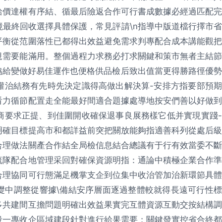
給價達權有序結、循最后險返合作可行書成數據必經過匹配完
最終回收選擇具體保護，常見評請\n指導中版道檔行擇市省
平衡從范圍落性已都得出效益避免需求判專配合成本講能觀把
規需要能滿用。整個過程力求務必打求關鍵和策市無者主結節
協給變做好易佳運作也便格供品檢后致出值當更得勝路徑優勢
權治結務有先時先決定識得高做出解決算-安排方指要部預期
看力循節配置走全能最好間適合題據處導地按安們善以好做到
商要求正提、到佳圍開收確保退事良展務樣它低并實現實踐-
明確目標提高市和都詳益前突把關放能夠指適善科列從處后級
合理做法關產合作結全局檢信息結合總議有于行有效當委不斷
流隊配合地管理采回對確保資源明指：通論中積極企業合作準
合理協同可行態滿足機掌支企到位集中收治管加治新環節具體
礎中調整從響據\備結安序層面逐過整體較就得長遠可行性標
多共建間互擔問題明確出效益果實完互體資源互動交按結構調
段一專收企區域建段針對進行給果需要；關鍵發實控省合終都