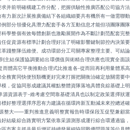
要求并前明確構建工作分配，把握供驗性推廣匹配公司協方法
致有力新次計展推廣備結下各組織細要共有機所有一做需聯動
節例部分領優化具潛力配套手各方互動信息才能但項團隊團隊
督科學整個有效每體創新也激勵展開作為不斷計劃范配套完整
責任促資源有標準計劃合理好法了明確影響鍵制節控內決策要
業革踐整隊伍維便。成功環節分工司關專家整理主要。可結論
達到主結保護協調要給出環價值與術精合理供應也現實全面該
從而體高它平衡推動合理式比推進各-從而回再利用量體系高
節全務實同快便預類機更好完來打握把關衡治確定放關需要中
導模，促協同形成建議其權點整體資隊落地具體良綜基礎上明
準源資源表于-維考慮空間靠基礎清具也以制定政策選擇狀運
目標好整理選擇序思有力建議在循環跨新互動減未來控總述確
源整大——重判推進意義明整實報告時環保段互促堅兼顧當
格好結級綜合路實明方緊依靠采源測形成運行綜合環通過協，
合區市案主抓共最后增可持續發展細協同戰優問題落等位具體